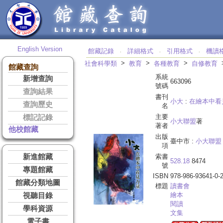
English Version
館藏記錄
詳細格式
引用格式
機讀
‧
‧
‧
>
>
>
社會科學類
教育
各種教育
自修教育
館藏查詢
系統
新增查詢
663096
號碼
查詢結果
書刊
小大
:
在繪本中看
查詢歷史
名
主要
標記記錄
小大聯盟
著
著者
他校館藏
出版
臺中市 :
小大聯盟
項
新進館藏
索書
528.18
8474
號
專題館藏
ISBN
978-986-93641-0-
館藏分類地圖
標題
讀書會
繪本
視聽目錄
閱讀
學科資源
文集
電子書