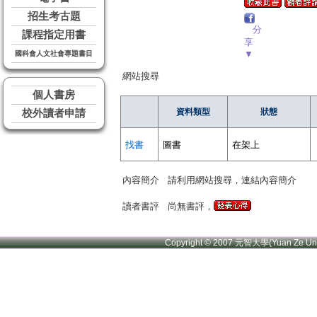
招生考古題
分
課程指定用書
享
▼
國科會人文社會專題書目
網站搜尋
個人書房
資料類型
狀態
校外讀者申請
找書
圖書
在架上
內容簡介
請利用網站搜尋，連結內容簡介
讀者書評
尚無書評，
Copyright © 2007 元智大學(Yuan Ze U