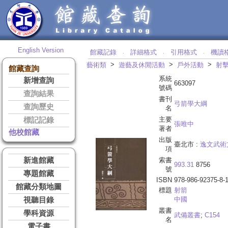
English Version
館藏記錄
詳細格式
引用格式
機讀
‧
‧
‧
>
>
>
藝術類
遊藝及休閒活動
戶外活動
射
館藏查詢
系統
新增查詢
663097
號碼
查詢結果
書刊
弓箭學大綱
查詢歷史
名
主要
標記記錄
張唯中
著者
他校館藏
出版
臺北市 :
逸文武術
項
新進館藏
索書
993.31
8756
號
專題館藏
ISBN
978-986-92375-8-
館藏分類地圖
標題
射箭
中國
視聽目錄
叢書
學科資源
武備叢書
;
C154
名
電子書