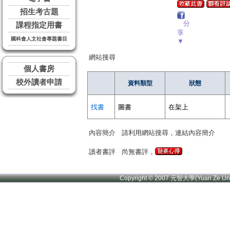
招生考古題
分
課程指定用書
享
國科會人文社會專題書目
▼
網站搜尋
個人書房
校外讀者申請
資料類型
狀態
找書
圖書
在架上
內容簡介
請利用網站搜尋，連結內容簡介
讀者書評
尚無書評，
Copyright © 2007 元智大學(Yuan Ze U