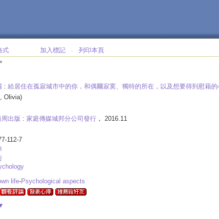
格式
加入標記
列印本頁
‧
>
獨
:
給居住在孤寂城市中的你，和偶爾寂寞、獨特的所在，以及想要得到慰藉的
, Olivia)
商周出版
:
家庭傳媒城邦分公司發行
， 2016.11
77-112-7
學
術
ychology
s
own life
-
Psychological aspects
▼