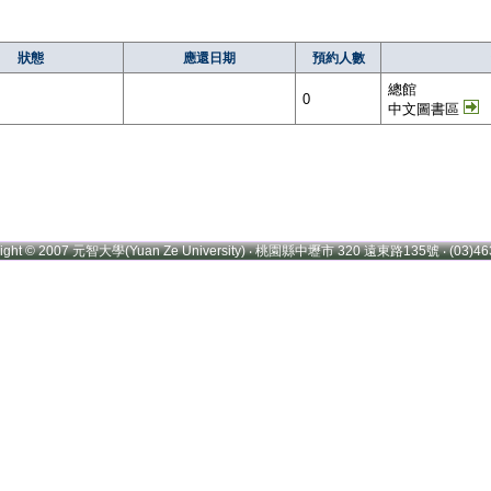
狀態
應還日期
預約人數
總館
0
中文圖書區
right © 2007 元智大學(Yuan Ze University) ‧ 桃園縣中壢市 320 遠東路135號 ‧ (03)46