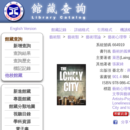
English Version
館藏記錄
詳細格式
引用格式
機讀
‧
‧
‧
>
>
>
藝術類
藝術類
藝術理論
藝術心理學
館藏查詢
系統號碼
664919
新增查詢
書刊名
藝術的孤
查詢結果
主要著者
萊恩
(Laing
查詢歷史
其他著者
張家綺
標記記錄
出版項
臺北市 :
他校館藏
索書號
901.4
884
ISBN
978-986-4
標題
藝術心理
新進館藏
文學與藝
專題館藏
Artists
-
Ps
Lonelines
館藏分類地圖
City and t
視聽目錄
學科資源
分享
電子書