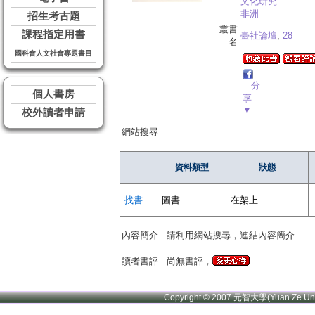
文化研究
非洲
招生考古題
叢書
課程指定用書
臺社論壇
;
28
名
國科會人文社會專題書目
分
個人書房
享
▼
校外讀者申請
網站搜尋
資料類型
狀態
找書
圖書
在架上
內容簡介
請利用網站搜尋，連結內容簡介
讀者書評
尚無書評，
Copyright © 2007 元智大學(Yuan Ze U