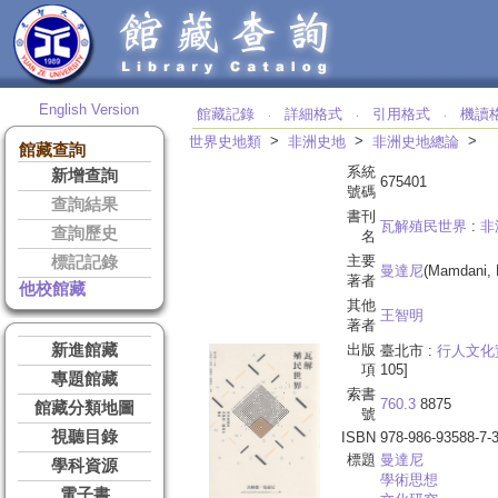
English Version
館藏記錄
詳細格式
引用格式
機讀
‧
‧
‧
>
>
>
世界史地類
非洲史地
非洲史地總論
館藏查詢
系統
新增查詢
675401
號碼
查詢結果
書刊
瓦解殖民世界
:
非
查詢歷史
名
主要
標記記錄
曼達尼
(Mamdani,
著者
他校館藏
其他
王智明
著者
新進館藏
出版
臺北市 :
行人文化
項
105]
專題館藏
索書
760.3
8875
館藏分類地圖
號
視聽目錄
ISBN
978-986-93588-7-
標題
曼達尼
學科資源
學術思想
電子書