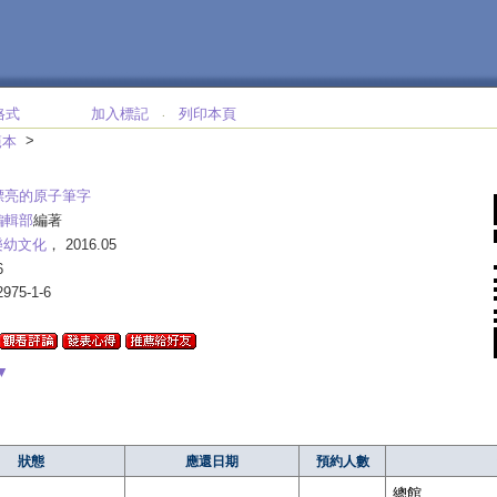
格式
加入標記
列印本頁
‧
>
範本
漂亮的原子筆字
編輯部
編著
樂幼文化
， 2016.05
6
2975-1-6
▼
狀態
應還日期
預約人數
總館