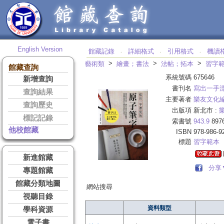
English Version
館藏記錄
詳細格式
引用格式
機讀
‧
‧
‧
>
>
>
藝術類
繪畫；書法
法帖；拓本
習字
館藏查詢
系統號碼
675646
新增查詢
書刊名
寫出一手
查詢結果
主要著者
樂友文化
查詢歷史
出版項
新北市 :
標記記錄
索書號
943.9
897
他校館藏
ISBN
978-986-9
標題
習字範本
新進館藏
分享
專題館藏
館藏分類地圖
網站搜尋
視聽目錄
資料類型
學科資源
電子書