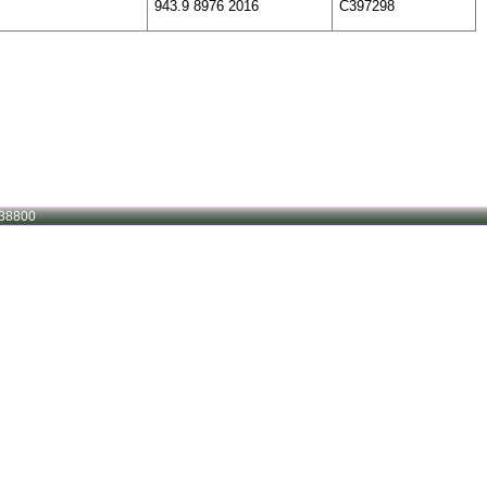
943.9 8976 2016
C397298
38800