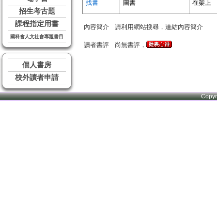
找書
圖書
在架上
招生考古題
課程指定用書
內容簡介
請利用網站搜尋，連結內容簡介
國科會人文社會專題書目
讀者書評
尚無書評，
個人書房
校外讀者申請
Copy