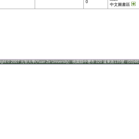
0
中文圖書區
right © 2007 元智大學(Yuan Ze University) ‧ 桃園縣中壢市 320 遠東路135號 ‧ (03)46