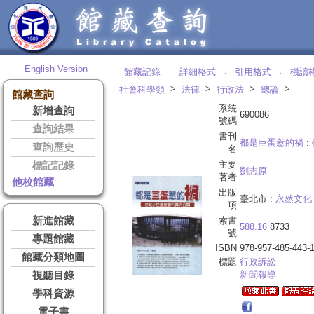
English Version
館藏記錄
詳細格式
引用格式
機讀
‧
‧
‧
>
>
>
>
社會科學類
法律
行政法
總論
館藏查詢
系統
新增查詢
690086
號碼
查詢結果
書刊
都是巨蛋惹的禍
:
查詢歷史
名
主要
標記記錄
劉志原
著者
他校館藏
出版
臺北市 :
永然文化
項
新進館藏
索書
588.16
8733
號
專題館藏
ISBN
978-957-485-443-
館藏分類地圖
標題
行政訴訟
新聞報導
視聽目錄
學科資源
電子書