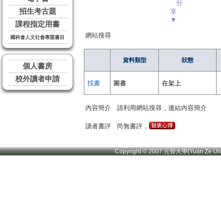
分
招生考古題
享
▼
課程指定用書
網站搜尋
國科會人文社會專題書目
資料類型
狀態
個人書房
校外讀者申請
找書
圖書
在架上
內容簡介
請利用網站搜尋，連結內容簡介
讀者書評
尚無書評，
Copyright © 2007 元智大學(Yuan Ze U