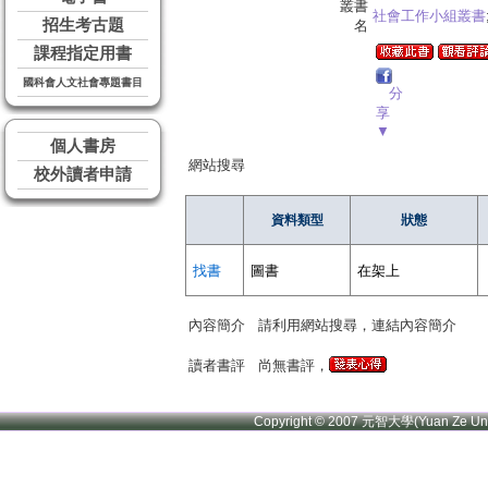
叢書
社會工作小組叢書
招生考古題
名
課程指定用書
國科會人文社會專題書目
分
享
▼
個人書房
網站搜尋
校外讀者申請
資料類型
狀態
找書
圖書
在架上
內容簡介
請利用網站搜尋，連結內容簡介
讀者書評
尚無書評，
Copyright © 2007 元智大學(Yuan Ze U