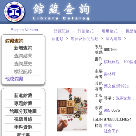
English Version
館藏記錄
詳細格式
引用格式
機讀
‧
‧
‧
>
>
>
藝術類
遊藝及休閒活動
室內遊戲
館藏查詢
系統
新增查詢
690166
號碼
查詢結果
書刊
棋玩旅程
:
100
查詢歷史
名
主要
標記記錄
梁林輝
著者
他校館藏
其他
葉文俊
;
黃幹知
著者
新進館藏
出版
香港 :
策馬文創
， 
項
專題館藏
索書
995
8676
館藏分類地圖
號
視聽目錄
ISBN
9789881334824
標題
遊戲
學科資源
社會工作
電子書