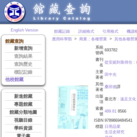
English Version
館藏記錄
詳細格式
引用格式
機讀
‧
‧
‧
>
>
應用科學類
商業；各種營業
其他各種營
館藏查詢
系統
新增查詢
693782
號碼
查詢結果
書刊
從安妮到靠得住
:
查詢歷史
名
主要
標記記錄
田中光
著者
他校館藏
其他
桑田德
譯
著者
新進館藏
出版
臺北市 :
遠足文化
項
專題館藏
索書
489.81
8566
館藏分類地圖
號
視聽目錄
ISBN
9789869484541
標題
日用品業
學科資源
生活史研究
電子書