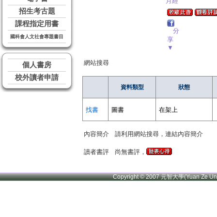
月經
招生考古題
課程指定用書
分
國科會人文社會專題書目
享
▼
網站搜尋
個人書房
校外讀者申請
資料類型
狀態
找書
圖書
在架上
內容簡介
請利用網站搜尋，連結內容簡介
讀者書評
尚無書評，
Copyright © 2007 元智大學(Yuan Ze U