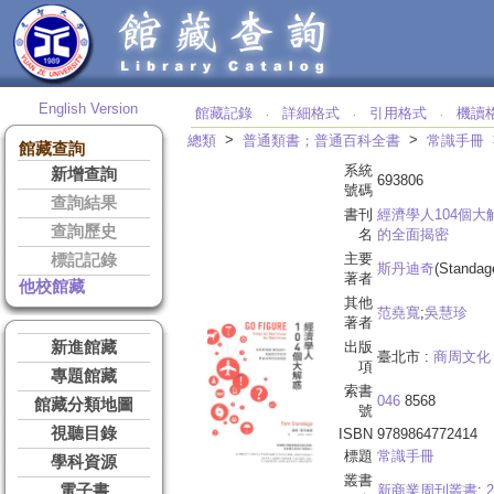
English Version
館藏記錄
詳細格式
引用格式
機讀
‧
‧
‧
>
>
總類
普通類書；普通百科全書
常識手冊
館藏查詢
系統
新增查詢
693806
號碼
查詢結果
書刊
經濟學人104個大
查詢歷史
名
的全面揭密
主要
標記記錄
斯丹迪奇
(Standag
著者
他校館藏
其他
范堯寬
;
吳慧珍
著者
新進館藏
出版
臺北市 :
商周文化
項
專題館藏
索書
046
8568
館藏分類地圖
號
視聽目錄
ISBN
9789864772414
標題
常識手冊
學科資源
叢書
電子書
新商業周刊叢書
;
2