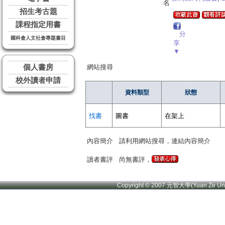
名
招生考古題
課程指定用書
分
國科會人文社會專題書目
享
▼
個人書房
網站搜尋
校外讀者申請
資料類型
狀態
找書
圖書
在架上
內容簡介
請利用網站搜尋，連結內容簡介
讀者書評
尚無書評，
Copyright © 2007 元智大學(Yuan Ze U