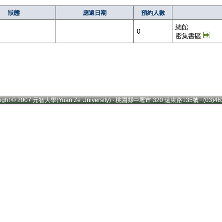
狀態
應還日期
預約人數
總館
0
密集書區
right © 2007 元智大學(Yuan Ze University) ‧ 桃園縣中壢市 320 遠東路135號 ‧ (03)46