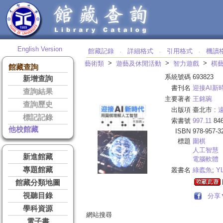
English Version
館藏記錄
詳細格式
引用格式
機讀
‧
‧
‧
>
>
>
藝術類
遊藝及休閒活動
智力遊戲
棋
館藏查詢
系統號碼
693823
新增查詢
書刊名
迎接AI新
查詢結果
主要著者
王銘琬
查詢歷史
出版項
臺北市 :
標記記錄
索書號
997.11
84
他校館藏
ISBN
978-957-3
標題
圍棋
人工智慧
新進館藏
電腦軟體
專題館藏
叢書名
綠蠹魚
;
YL
館藏分類地圖
視聽目錄
分享
學科資源
網站搜尋
電子書