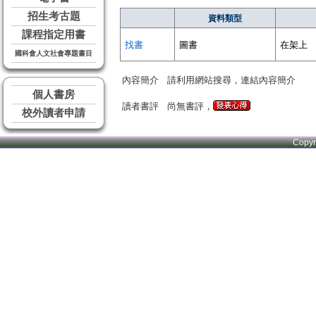
招生考古題
資料類型
課程指定用書
找書
圖書
在架上
國科會人文社會專題書目
內容簡介
請利用網站搜尋，連結內容簡介
個人書房
讀者書評
尚無書評，
校外讀者申請
Copy