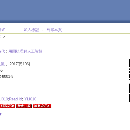
格式
加入標記
列印本頁
‧
>
藝
時代
:
用圍棋理解人工智慧
遠流
， 2017[民106]
65
2-8001-9
I010
;
Read it!
;
YLI010
▼