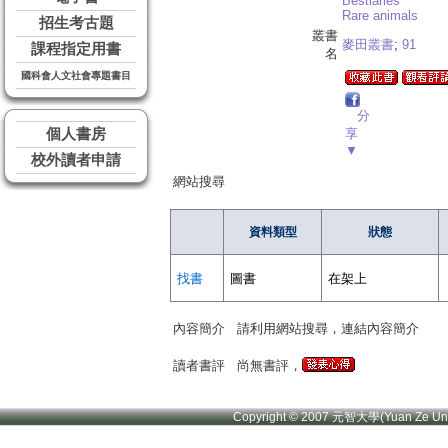
Bestiaries
Rare animals
招生考古題
叢書
麥田叢書
;
91
課程指定用書
名
國科會人文社會專題書目
分
個人書房
享
▼
校外讀者申請
網站搜尋
資料類型
狀態
找書
圖書
在架上
內容簡介
請利用網站搜尋，連結內容簡介
讀者書評
尚無書評，
Copyright © 2007 元智大學(Yuan Ze U