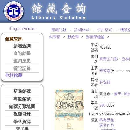
English Version
館藏記錄
詳細格式
引用格式
機讀
‧
‧
‧
>
>
>
科學類
動物學
動物學總論
館藏查詢
系統
新增查詢
703426
號碼
查詢結果
書刊
真實的幻獸
:
從神
查詢歷史
名
主要
標記記錄
韓德森
(Henderson
著者
他校館藏
其他
莊安祺
著者
新進館藏
出版
臺北市 :
麥田, 
項
專題館藏
索書
380
8557
館藏分類地圖
號
視聽目錄
ISBN
978-986-344-482-
標題
稀有動物
學科資源
通俗作品
電子書