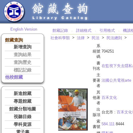
English Version
館藏記錄
詳細格式
引用格式
機讀
‧
‧
‧
>
>
>
>
社會科學類
法律
民法
民法總則
館藏查詢
系
新增查詢
統號
704251
查詢結果
碼
查詢歷史
書
在監視下失去隱私
刊名
標記記錄
主
他校館藏
要著
法國公共電視arte
者
其
新進館藏
他著
百禾文化
專題館藏
者
館藏分類地圖
出
台北市 :
百禾文化
版項
視聽目錄
索
584.111
8444
學科資源
書號
電子書