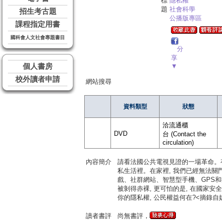
標
隱私權
題
社會科學
招生考古題
公播版專區
課程指定用書
國科會人文社會專題書目
分
享
個人書房
▼
校外讀者申請
網站搜尋
資料類型
狀態
洽流通櫃
DVD
台 (Contact the
circulation)
內容簡介
請看法國公共電視見證的一場革命。有
私生活裡。在家裡, 我們已經無法關
戲、社群網站、智慧型手機、GPS和
被剝得赤裸, 更可怕的是, 在國家安
你的隱私權, 公民權益何在?<摘錄自
讀者書評
尚無書評，