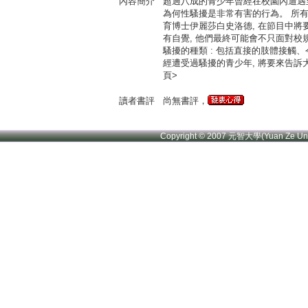
內容簡介
超過八成的青少年曾經在校園內遭遇至
為何性騷擾是非常有害的行為。 所有
育博士伊麗莎白史洛德, 在節目中將
有自覺, 他們最終可能會不只面對校
騷擾的種類 : 包括直接的肢體接觸
經遭受過騷擾的青少年, 將要來告訴
頁>
讀者書評
尚無書評，
Copyright © 2007 元智大學(Yuan Ze U