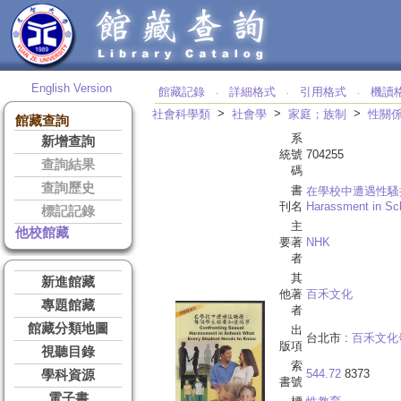
English Version
館藏記錄
詳細格式
引用格式
機讀
‧
‧
‧
>
>
>
社會科學類
社會學
家庭；族制
性關
館藏查詢
系
新增查詢
統號
704255
查詢結果
碼
查詢歷史
書
在學校中遭遇性騷
刊名
Harassment in Sc
標記記錄
主
他校館藏
要著
NHK
者
其
新進館藏
他著
百禾文化
專題館藏
者
館藏分類地圖
出
台北市 :
百禾文化
版項
視聽目錄
索
544.72
8373
學科資源
書號
電子書