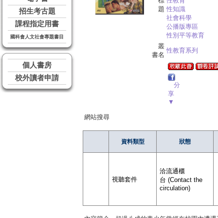
標
性教育
題
性知識
招生考古題
社會科學
課程指定用書
公播版專區
性別平等教育
國科會人文社會專題書目
叢
性教育系列
書名
個人書房
校外讀者申請
分
享
▼
網站搜尋
資料類型
狀態
洽流通櫃
視聽套件
台 (Contact the
circulation)