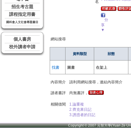
名
招生考古題
課程指定用書
分
國科會人文社會專題書目
享
▼
個人書房
網站搜尋
校外讀者申請
資料類型
狀態
找書
圖書
在架上
內容簡介
請利用網站搜尋，連結內容簡介
讀者書評
尚無書評，
相關借閱
1.論重複
2.齊克果日記
3.誘惑者的日記
Copyright © 2007 元智大學(Yuan Ze U