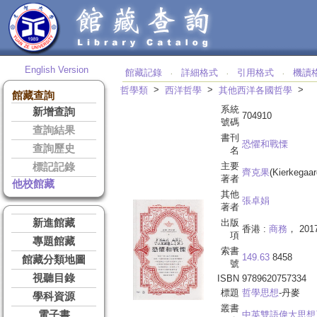
English Version
館藏記錄
詳細格式
引用格式
機讀
‧
‧
‧
>
>
>
哲學類
西洋哲學
其他西洋各國哲學
館藏查詢
系統
新增查詢
704910
號碼
查詢結果
書刊
恐懼和戰慄
查詢歷史
名
主要
標記記錄
齊克果
(Kierkegaa
著者
他校館藏
其他
張卓娟
著者
新進館藏
出版
香港 :
商務
， 201
項
專題館藏
索書
149.63
8458
館藏分類地圖
號
視聽目錄
ISBN
9789620757334
標題
哲學思想
-丹麥
學科資源
叢書
電子書
中英雙語偉大思想