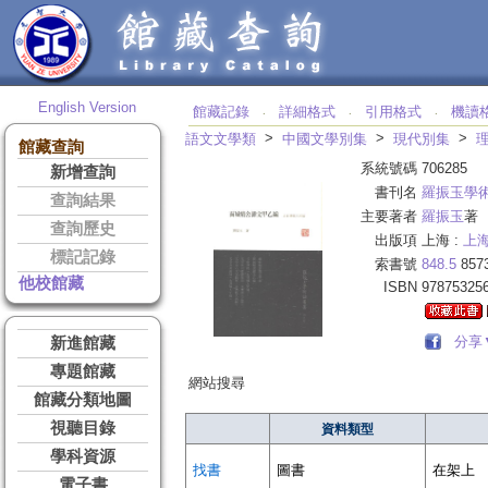
English Version
館藏記錄
詳細格式
引用格式
機讀
‧
‧
‧
>
>
>
語文文學類
中國文學別集
現代別集
館藏查詢
系統號碼
706285
新增查詢
書刊名
羅振玉學
查詢結果
主要著者
羅振玉
著
查詢歷史
出版項
上海 :
上
標記記錄
索書號
848.5
857
他校館藏
ISBN
97875325
分享
新進館藏
專題館藏
網站搜尋
館藏分類地圖
視聽目錄
資料類型
學科資源
找書
圖書
在架上
電子書