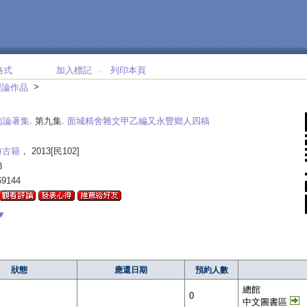
格式
加入標記
列印本頁
‧
>
理論作品
術論著集
. 第九集.
面城精舍雜文甲乙編又永豐鄉人四稿
海古籍
， 2013[民102]
3
69144
▼
狀態
應還日期
預約人數
總館
0
中文圖書區