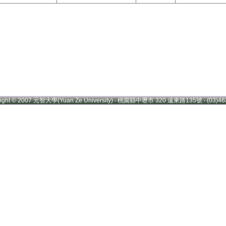
right © 2007 元智大學(Yuan Ze University) ‧ 桃園縣中壢市 320 遠東路135號 ‧ (03)46