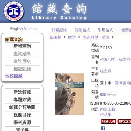
English Version
館藏記錄
詳細格式
引用格式
機讀
‧
‧
‧
>
>
>
藝術類
雕塑
陶瓷雕塑；雕漆
館藏查詢
系統
新增查詢
711130
號碼
查詢結果
書刊
作陶40年
:
楊文霓
查詢歷史
名
主要
標記記錄
楊文霓
著者
他校館藏
出版
臺中市 :
臺灣美術
項
新進館藏
索書
938
8665
號
專題館藏
ISBN
978-986-05-2198-
館藏分類地圖
標題
陶瓷工藝
作品集
視聽目錄
學科資源
電子書