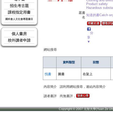
Clothing and dres
Product safety
招生考古題
Hazardous subst
課程指定用書
叢書
知道的書Catch on
名
國科會人文社會專題書目
分
個人書房
享
校外讀者申請
▼
網站搜尋
資料類型
狀態
找書
圖書
在架上
內容簡介
請利用網站搜尋，連結內容簡介
讀者書評
尚無書評，
Copyright © 2007 元智大學(Yuan Ze U