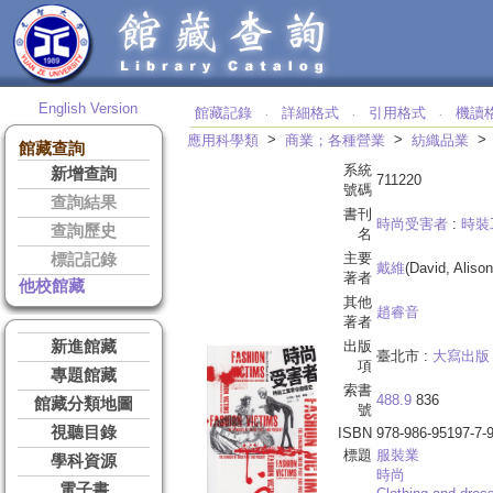
English Version
館藏記錄
詳細格式
引用格式
機讀
‧
‧
‧
>
>
應用科學類
商業；各種營業
紡織品業
館藏查詢
系統
新增查詢
711220
號碼
查詢結果
書刊
時尚受害者
:
時裝
查詢歷史
名
主要
標記記錄
戴維
(David, Aliso
著者
他校館藏
其他
趙睿音
著者
新進館藏
出版
臺北市 :
大寫出版
項
專題館藏
索書
488.9
836
館藏分類地圖
號
視聽目錄
ISBN
978-986-95197-7-
標題
服裝業
學科資源
時尚
電子書