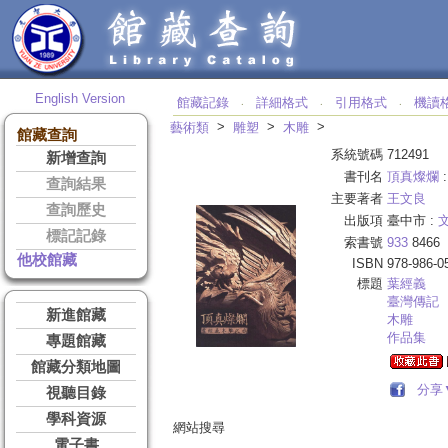
English Version
館藏記錄
詳細格式
引用格式
機讀
‧
‧
‧
>
>
>
藝術類
雕塑
木雕
館藏查詢
系統號碼
712491
新增查詢
書刊名
頂真燦爛
查詢結果
主要著者
王文良
查詢歷史
出版項
臺中市 :
標記記錄
索書號
933
8466
他校館藏
ISBN
978-986-0
標題
葉
經義
臺灣傳記
新進館藏
木雕
作品集
專題館藏
館藏分類地圖
分享
視聽目錄
學科資源
網站搜尋
電子書