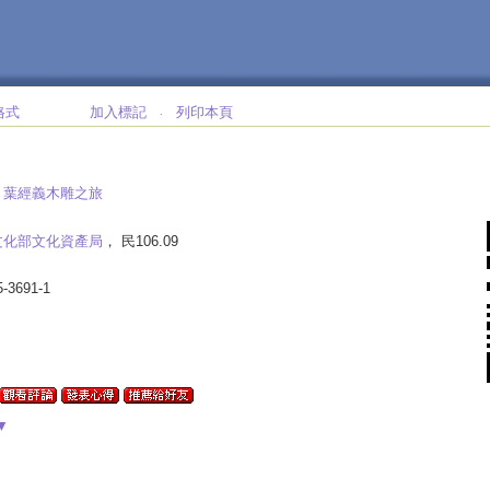
格式
加入標記
列印本頁
‧
:
葉經義木雕之旅
文化部文化資產局
， 民106.09
5-3691-1
▼