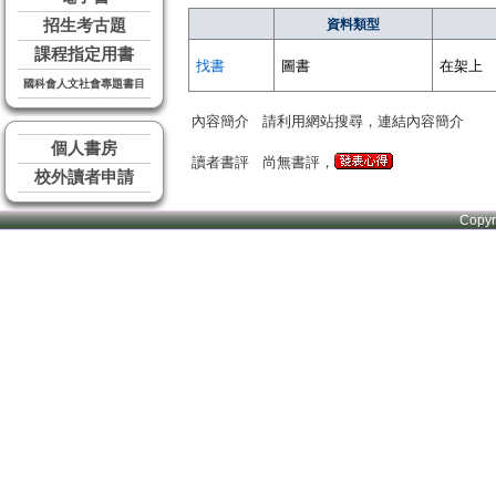
招生考古題
資料類型
課程指定用書
找書
圖書
在架上
國科會人文社會專題書目
內容簡介
請利用網站搜尋，連結內容簡介
個人書房
讀者書評
尚無書評，
校外讀者申請
Copy