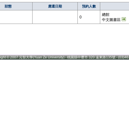
狀態
應還日期
預約人數
總館
0
中文圖書區
right © 2007 元智大學(Yuan Ze University) ‧ 桃園縣中壢市 320 遠東路135號 ‧ (03)46