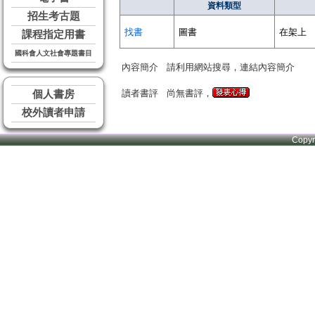
資料類型
招生考古題
找書
圖書
在架上
課程指定用書
國科會人文社會專題書目
內容簡介
請利用網站搜尋，連結內容簡介
讀者書評
尚無書評，
個人書房
校外讀者申請
Copy