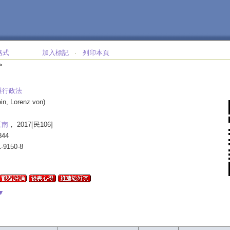
格式
加入標記
列印本頁
‧
>
與行政法
ein, Lorenz von)
五南
， 2017[民106]
844
1-9150-8
▼