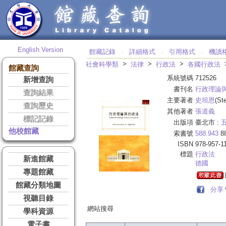
English Version
館藏記錄
詳細格式
引用格式
機讀
‧
‧
‧
>
>
>
社會科學類
法律
行政法
各國行政法
館藏查詢
系統號碼
712526
新增查詢
書刊名
行政理論
查詢結果
主要著者
史坦恩
(St
查詢歷史
其他著者
張道義
標記記錄
出版項
臺北市 :
他校館藏
索書號
588.943
8
ISBN
978-957-1
標題
行政法
新進館藏
德國
專題館藏
館藏分類地圖
分享
視聽目錄
網站搜尋
學科資源
電子書