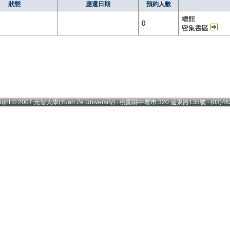
狀態
應還日期
預約人數
總館
0
密集書區
right © 2007 元智大學(Yuan Ze University) ‧ 桃園縣中壢市 320 遠東路135號 ‧ (03)46