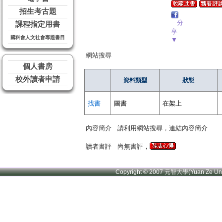
招生考古題
分
課程指定用書
享
國科會人文社會專題書目
▼
網站搜尋
個人書房
校外讀者申請
資料類型
狀態
找書
圖書
在架上
內容簡介
請利用網站搜尋，連結內容簡介
讀者書評
尚無書評，
Copyright © 2007 元智大學(Yuan Ze U