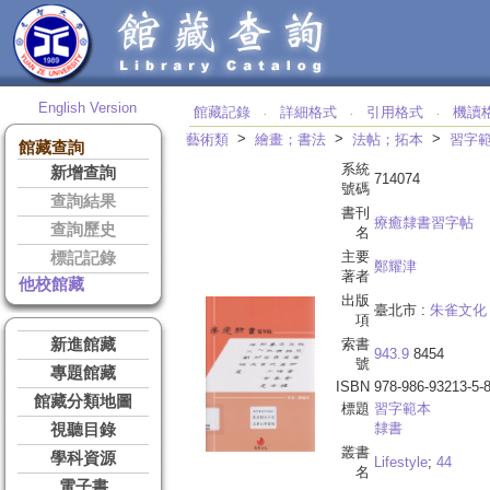
English Version
館藏記錄
詳細格式
引用格式
機讀
‧
‧
‧
>
>
>
藝術類
繪畫；書法
法帖；拓本
習字
館藏查詢
系統
新增查詢
714074
號碼
查詢結果
書刊
療癒隸書習字帖
查詢歷史
名
主要
標記記錄
鄭耀津
著者
他校館藏
出版
臺北市 :
朱雀文化
項
新進館藏
索書
943.9
8454
號
專題館藏
ISBN
978-986-93213-5-
館藏分類地圖
標題
習字範本
隸書
視聽目錄
叢書
學科資源
Lifestyle
;
44
名
電子書