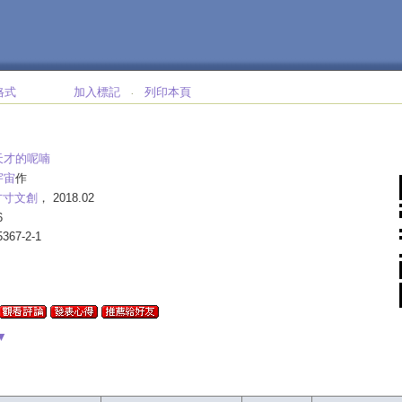
格式
加入標記
列印本頁
‧
天才的呢喃
宇宙
作
方寸文創
， 2018.02
6
5367-2-1
▼