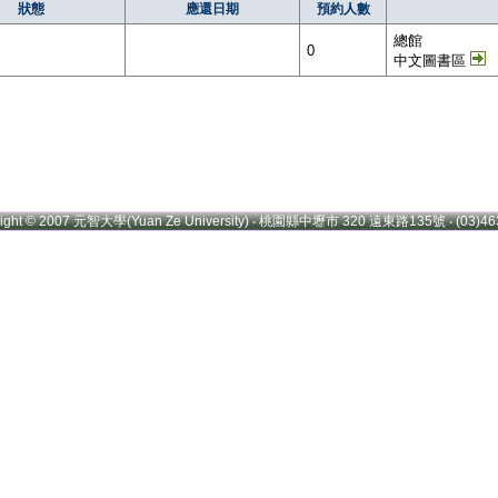
狀態
應還日期
預約人數
總館
0
中文圖書區
right © 2007 元智大學(Yuan Ze University) ‧ 桃園縣中壢市 320 遠東路135號 ‧ (03)46