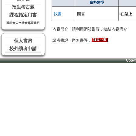
資料類型
招生考古題
找書
圖書
在架上
課程指定用書
國科會人文社會專題書目
內容簡介
請利用網站搜尋，連結內容簡介
讀者書評
尚無書評，
個人書房
校外讀者申請
Copy