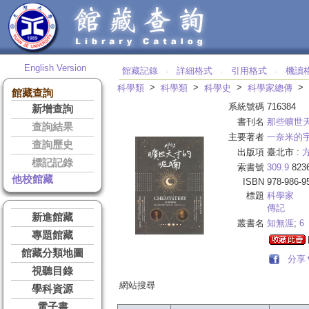
English Version
館藏記錄
詳細格式
引用格式
機讀
‧
‧
‧
>
>
>
>
科學類
科學類
科學史
科學家總傳
館藏查詢
系統號碼
716384
新增查詢
書刊名
那些曠世
查詢結果
主要著者
一奈米的
查詢歷史
出版項
臺北市 :
標記記錄
索書號
309.9
823
他校館藏
ISBN
978-986-9
標題
科學家
傳記
新進館藏
叢書名
知無涯
;
6
專題館藏
館藏分類地圖
分享
視聽目錄
網站搜尋
學科資源
電子書