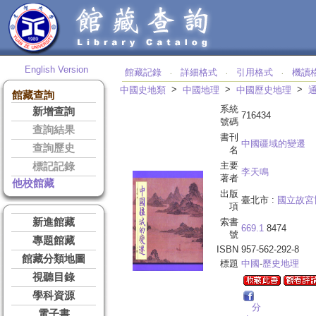
English Version
館藏記錄
詳細格式
引用格式
機讀
‧
‧
‧
>
>
>
中國史地類
中國地理
中國歷史地理
館藏查詢
系統
新增查詢
716434
號碼
查詢結果
書刊
中國疆域的變遷
查詢歷史
名
主要
標記記錄
李天鳴
著者
他校館藏
出版
臺北市 :
國立故宮
項
新進館藏
索書
669.1
8474
號
專題館藏
ISBN
957-562-292-8
館藏分類地圖
標題
中國
-
歷史地理
視聽目錄
學科資源
分
電子書