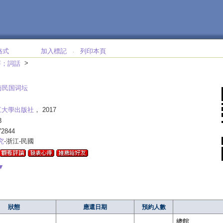
格式
加入標記
列印本頁
‧
>
評；詞話
与民国词坛
江大學出版社
， 2017
3
72844
究
-浙江-民國
▼
狀態
應還日期
預約人數
總館