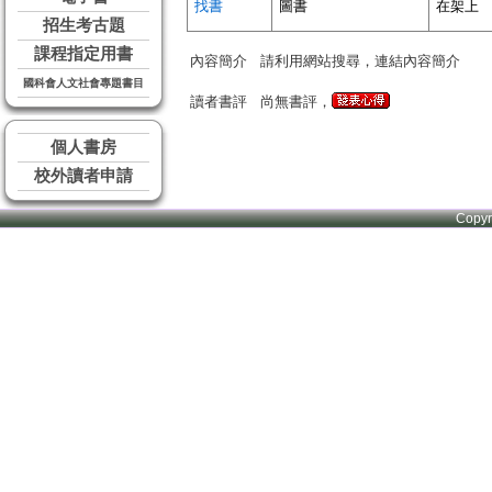
找書
圖書
在架上
招生考古題
課程指定用書
內容簡介
請利用網站搜尋，連結內容簡介
國科會人文社會專題書目
讀者書評
尚無書評，
個人書房
校外讀者申請
Copy