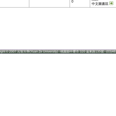
0
中文圖書區
right © 2007 元智大學(Yuan Ze University) ‧ 桃園縣中壢市 320 遠東路135號 ‧ (03)46