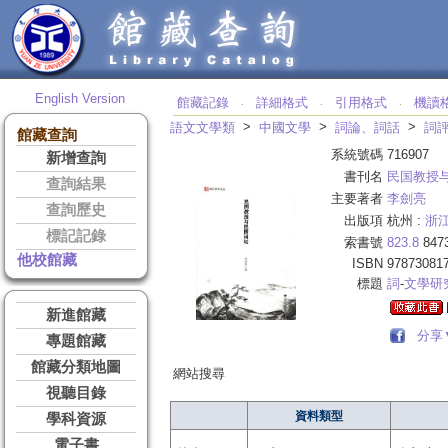
English Version
館藏記錄
詳細格式
引用格式
機讀
‧
‧
‧
>
>
>
語文文學類
中國文學
詞論、詞話
詞
館藏查詢
系統號碼
716907
新增查詢
書刊名
民国教授
查詢結果
主要著者
李劍亮
查詢歷史
出版項
杭州 :
浙
標記記錄
索書號
823.8
847
他校館藏
ISBN
97873081
標題
詞
-
文學研
新進館藏
分享
專題館藏
館藏分類地圖
網站搜尋
視聽目錄
資料類型
學科資源
電子書