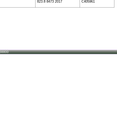
823.8 8473 2017
C405961
38800