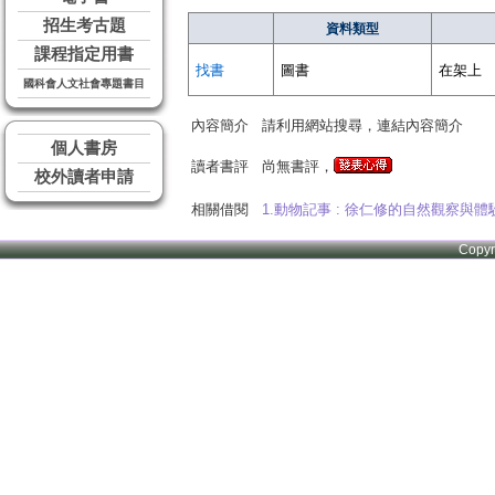
招生考古題
資料類型
課程指定用書
找書
圖書
在架上
國科會人文社會專題書目
內容簡介
請利用網站搜尋，連結內容簡介
個人書房
讀者書評
尚無書評，
校外讀者申請
相關借閱
1.動物記事 : 徐仁修的自然觀察與體
Copy