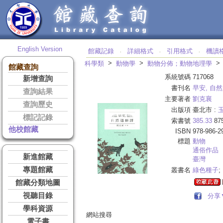
English Version
館藏記錄
詳細格式
引用格式
機讀
‧
‧
‧
>
>
科學類
動物學
動物分佈；動物地理學
館藏查詢
系統號碼
717068
新增查詢
書刊名
早安, 自
查詢結果
主要著者
劉克襄
查詢歷史
出版項
臺北市 :
標記記錄
索書號
385.33
87
他校館藏
ISBN
978-986-2
標題
動物
通俗作品
新進館藏
臺灣
專題館藏
叢書名
綠色種子
;
館藏分類地圖
視聽目錄
分享
學科資源
網站搜尋
電子書