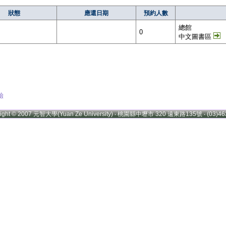
狀態
應還日期
預約人數
總館
0
中文圖書區
驗
right © 2007 元智大學(Yuan Ze University) ‧ 桃園縣中壢市 320 遠東路135號 ‧ (03)46