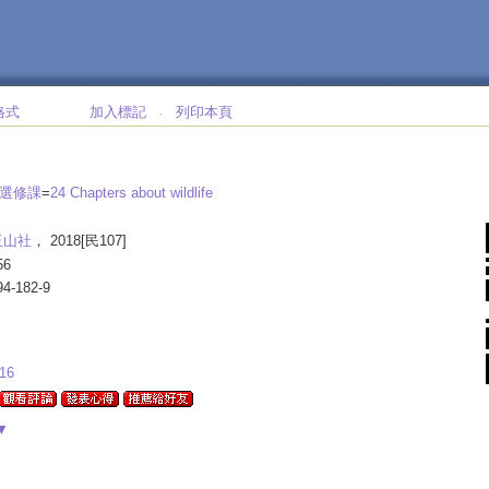
格式
加入標記
列印本頁
‧
>
然選修課
=
24 Chapters about wildlife
玉山社
， 2018[民107]
56
94-182-9
16
▼