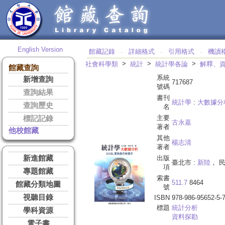
English Version
館藏記錄
詳細格式
引用格式
機讀
‧
‧
‧
>
>
>
社會科學類
統計
統計學各論
解釋、
館藏查詢
系統
新增查詢
717687
號碼
查詢結果
書刊
統計學
:
大數據分
查詢歷史
名
主要
標記記錄
古永嘉
著者
他校館藏
其他
楊志清
著者
新進館藏
出版
臺北市 :
新陸
， 民
項
專題館藏
索書
511.7
8464
館藏分類地圖
號
視聽目錄
ISBN
978-986-95652-5-
標題
統計分析
學科資源
資料探勘
電子書