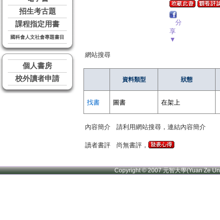
招生考古題
分
課程指定用書
享
國科會人文社會專題書目
▼
網站搜尋
個人書房
校外讀者申請
資料類型
狀態
找書
圖書
在架上
內容簡介
請利用網站搜尋，連結內容簡介
讀者書評
尚無書評，
Copyright © 2007 元智大學(Yuan Ze U