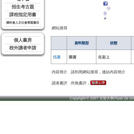
招生考古題
分
享
課程指定用書
▼
國科會人文社會專題書目
網站搜尋
個人書房
資料類型
狀態
校外讀者申請
找書
圖書
在架上
內容簡介
請利用網站搜尋，連結內容簡介
讀者書評
尚無書評，
Copyright © 2007 元智大學(Yuan Ze U