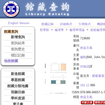
English Version
館藏記錄
詳細格式
引用格式
機讀
‧
‧
‧
>
>
>
哲學類
倫理學
倫理學理論
規範倫理
館藏查詢
系統
新增查詢
719680
號碼
查詢結果
書刊
效益主義
查詢歷史
名
主要
標記記錄
穆勒
(Mill, John S
著者
他校館藏
其他
邱振訓
譯
著者
新進館藏
出版
新北市 :
暖暖書屋
項
專題館藏
索書
191.12
886
館藏分類地圖
號
視聽目錄
ISBN
978-986-94657-1-
標題
效益主義
學科資源
電子書