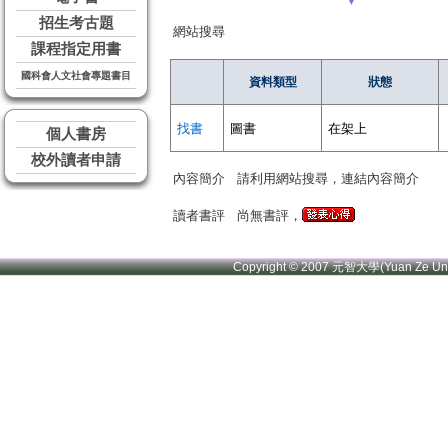
▼
招生考古題
網站搜尋
課程指定用書
國科會人文社會專題書目
資料類型
狀態
找書
圖書
在架上
個人書房
校外讀者申請
內容簡介
請利用網站搜尋，連結內容簡介
讀者書評
尚無書評，
Copyright © 2007 元智大學(Yuan Ze U