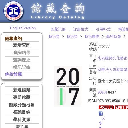
English Version
館藏記錄
詳細格式
引用格式
機讀
‧
‧
‧
>
>
>
>
藝術類
藝術類
藝術團體
藝術協會
館藏查詢
系統
新增查詢
720277
號碼
查詢結果
書刊
忠泰建築文化藝術
查詢歷史
名
主要
標記記錄
財團法人忠泰建築
著者
他校館藏
出版
臺北市大安區市 :
項
新進館藏
索書
906.4
8437
號
專題館藏
ISBN
978-986-85001-8-
館藏分類地圖
視聽目錄
分
學科資源
享
電子書