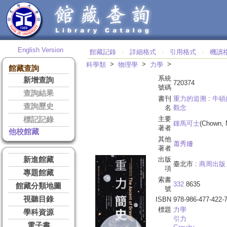
English Version
館藏記錄
詳細格式
引用格式
機讀
‧
‧
‧
>
>
>
科學類
物理學
力學
館藏查詢
系統
新增查詢
720374
號碼
查詢結果
書刊
重力的追溯
:
牛頓
查詢歷史
名
觀念
主要
標記記錄
鍾馬可士
(Chown, 
著者
他校館藏
其他
蕭秀姍
著者
新進館藏
出版
臺北市 :
商周出版
項
專題館藏
索書
332
8635
館藏分類地圖
號
視聽目錄
ISBN
978-986-477-422-
標題
力學
學科資源
引力
電子書