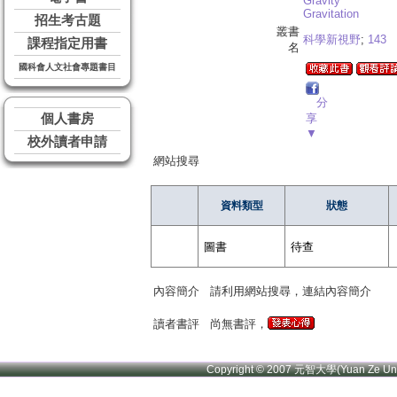
Gravity
Gravitation
招生考古題
叢書
科學新視野
;
143
課程指定用書
名
國科會人文社會專題書目
分
個人書房
享
▼
校外讀者申請
網站搜尋
資料類型
狀態
圖書
待查
內容簡介
請利用網站搜尋，連結內容簡介
讀者書評
尚無書評，
Copyright © 2007 元智大學(Yuan Ze U