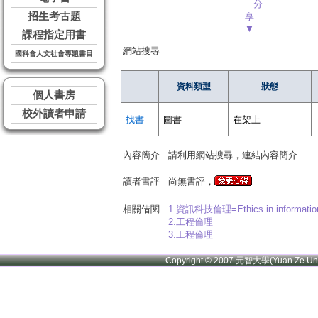
分
招生考古題
享
▼
課程指定用書
網站搜尋
國科會人文社會專題書目
資料類型
狀態
個人書房
校外讀者申請
找書
圖書
在架上
內容簡介
請利用網站搜尋，連結內容簡介
讀者書評
尚無書評，
相關借閱
1.資訊科技倫理=Ethics in information
2.工程倫理
3.工程倫理
Copyright © 2007 元智大學(Yuan Ze U