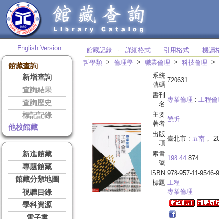
English Version
館藏記錄
詳細格式
引用格式
機讀
‧
‧
‧
>
>
>
>
哲學類
倫理學
職業倫理
科技倫理
館藏查詢
系統
新增查詢
720631
號碼
查詢結果
書刊
專業倫理
:
工程倫
查詢歷史
名
主要
標記記錄
饒忻
著者
他校館藏
出版
臺北市 :
五南
， 20
項
新進館藏
索書
198.44
874
號
專題館藏
ISBN
978-957-11-9546-9
館藏分類地圖
標題
工程
專業倫理
視聽目錄
學科資源
電子書