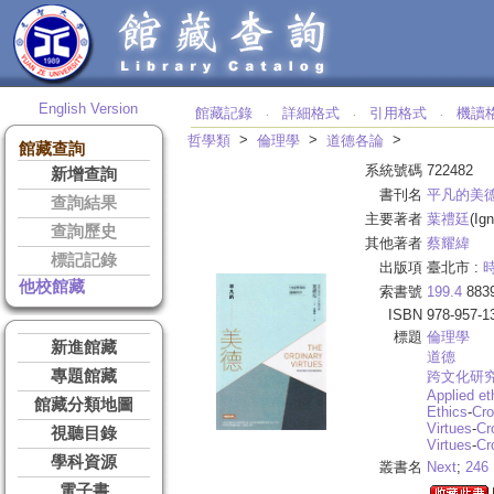
English Version
館藏記錄
詳細格式
引用格式
機讀
‧
‧
‧
>
>
>
哲學類
倫理學
道德各論
館藏查詢
系統號碼
722482
新增查詢
書刊名
平凡的美
查詢結果
主要著者
葉禮廷
(Ign
查詢歷史
其他著者
蔡耀緯
標記記錄
出版項
臺北市 :
他校館藏
索書號
199.4
883
ISBN
978-957-1
標題
倫理學
新進館藏
道德
專題館藏
跨文化研
Applied et
館藏分類地圖
Ethics
-
Cro
Virtues
-
Cr
視聽目錄
Virtues
-
Cr
學科資源
叢書名
Next
;
246
電子書