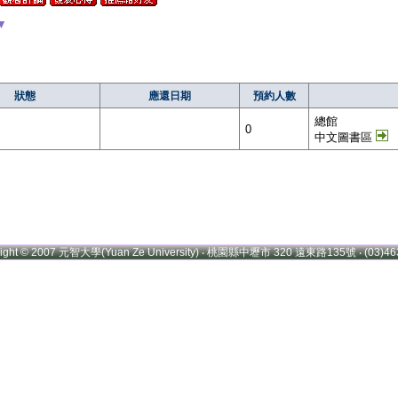
▼
狀態
應還日期
預約人數
總館
0
中文圖書區
right © 2007 元智大學(Yuan Ze University) ‧ 桃園縣中壢市 320 遠東路135號 ‧ (03)46