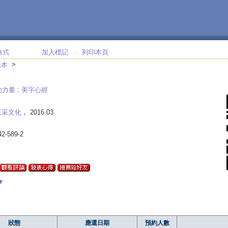
格式
加入標記
列印本頁
‧
>
範本
的力量
:
美字心經
三采文化
， 2016.03
42-589-2
▼
狀態
應還日期
預約人數