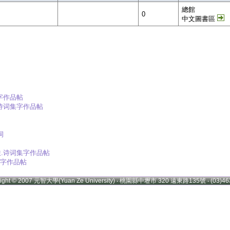
總館
0
中文圖書區
集字作品帖
.诗词集字作品帖
祠
对联.诗词集字作品帖
词集字作品帖
right © 2007 元智大學(Yuan Ze University) ‧ 桃園縣中壢市 320 遠東路135號 ‧ (03)46