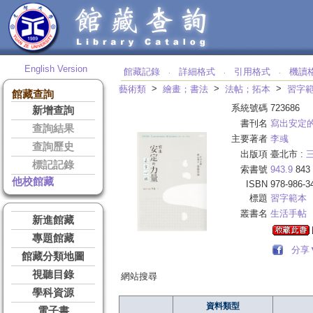
English Version
館藏記錄
詳細格式
引用格式
機讀
‧
‧
‧
>
>
>
藝術類
繪畫；書法
法帖；拓本
習字
館藏查詢
系統號碼
723686
新增查詢
書刊名
寫出安定
查詢結果
主要著者
李彧
查詢歷史
出版項
臺北市 :
標記記錄
索書號
943.9
843
他校館藏
ISBN
978-986-3
標題
習字範本
叢書名
生活手帖
新進館藏
專題館藏
分享
館藏分類地圖
視聽目錄
網站搜尋
學科資源
資料類型
電子書