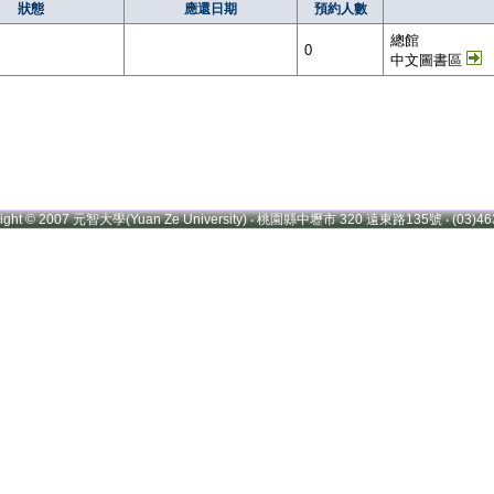
狀態
應還日期
預約人數
總館
0
中文圖書區
right © 2007 元智大學(Yuan Ze University) ‧ 桃園縣中壢市 320 遠東路135號 ‧ (03)46