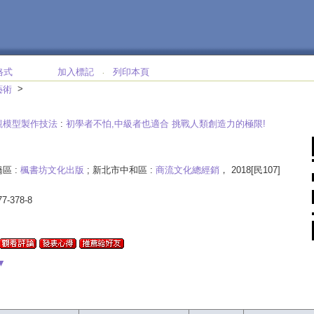
格式
加入標記
列印本頁
‧
>
藝術
觀模型製作技法
:
初學者不怕,中級者也適合 挑戰人類創造力的極限!
區 :
楓書坊文化出版
; 新北市中和區 :
商流文化總經銷
， 2018[民107]
77-378-8
▼