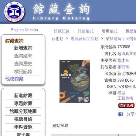
English Version
館藏記錄
詳細格式
引用格式
機讀
‧
‧
‧
>
>
藝術類
遊藝及休閒活動
業餘遊玩；民俗
館藏查詢
系統號碼
730508
新增查詢
書刊名
超逼真景
查詢結果
主要著者
荒木智
查詢歷史
其他著者
張翡臻
標記記錄
出版項
新北市板橋
他校館藏
索書號
999
8676
ISBN
978-986-3
標題
模型
新進館藏
工藝美術
專題館藏
館藏分類地圖
分享
視聽目錄
網站搜尋
學科資源
電子書