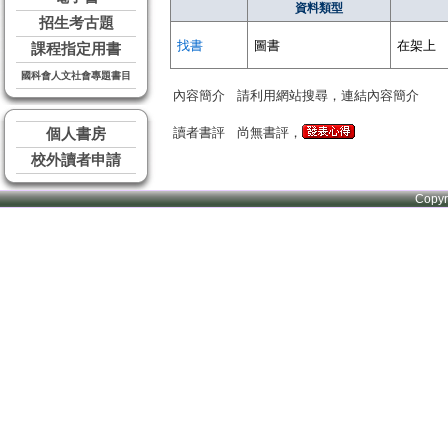
資料類型
招生考古題
找書
圖書
在架上
課程指定用書
國科會人文社會專題書目
內容簡介
請利用網站搜尋，連結內容簡介
讀者書評
尚無書評，
個人書房
校外讀者申請
Copy