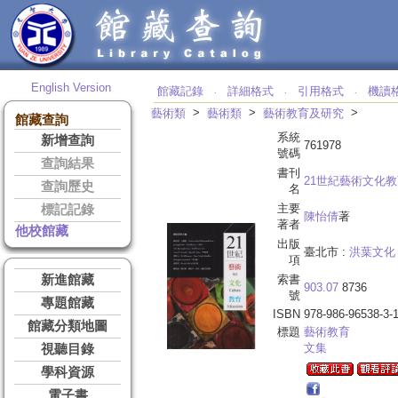
English Version
館藏記錄
詳細格式
引用格式
機讀
‧
‧
‧
>
>
>
藝術類
藝術類
藝術教育及研究
館藏查詢
系統
新增查詢
761978
號碼
查詢結果
書刊
21世紀藝術文化
查詢歷史
名
主要
標記記錄
陳怡倩
著
著者
他校館藏
出版
臺北市 :
洪葉文化
項
新進館藏
索書
903.07
8736
號
專題館藏
ISBN
978-986-96538-3-
館藏分類地圖
標題
藝術教育
文集
視聽目錄
學科資源
電子書