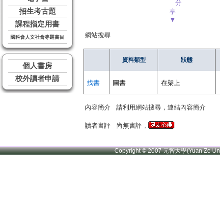
分
招生考古題
享
▼
課程指定用書
網站搜尋
國科會人文社會專題書目
資料類型
狀態
個人書房
校外讀者申請
找書
圖書
在架上
內容簡介
請利用網站搜尋，連結內容簡介
讀者書評
尚無書評，
Copyright © 2007 元智大學(Yuan Ze U