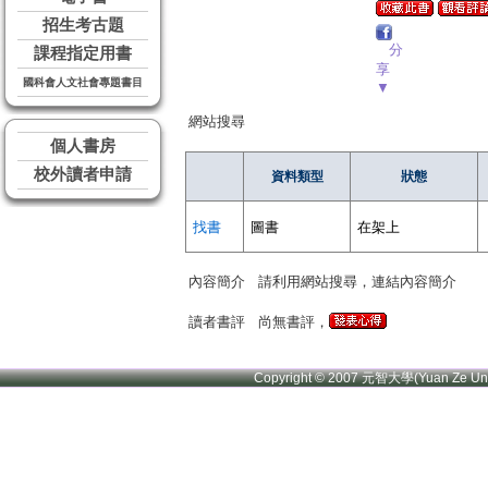
招生考古題
分
課程指定用書
享
國科會人文社會專題書目
▼
網站搜尋
個人書房
校外讀者申請
資料類型
狀態
找書
圖書
在架上
內容簡介
請利用網站搜尋，連結內容簡介
讀者書評
尚無書評，
Copyright © 2007 元智大學(Yuan Ze U