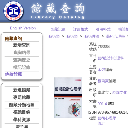
English Version
館藏記錄
詳細格式
引用格式
機讀
‧
‧
‧
>
>
>
藝術類
藝術類
藝術理論
藝術心理學
館藏查詢
系統
新增查詢
763664
號碼
查詢結果
書刊
藝術設計心理學
查詢歷史
名
主要
標記記錄
余強
編著
著者
他校館藏
其他
楊萬豪
編著
著者
新進館藏
出版
臺北市 :
崧燁文化
項
專題館藏
索書
901.4
853
館藏分類地圖
號
視聽目錄
ISBN
978-957-681-861-
標題
藝術心理學
學科資源
設計
電子書