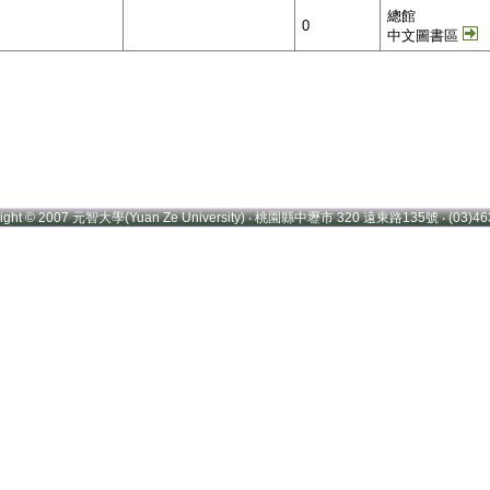
總館
0
中文圖書區
right © 2007 元智大學(Yuan Ze University) ‧ 桃園縣中壢市 320 遠東路135號 ‧ (03)46