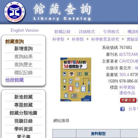
English Version
館藏記錄
詳細格式
引用格式
機讀
‧
‧
‧
>
>
>
科學類
科學類
科學教育及研究
實驗
館藏查詢
系統號碼
767481
新增查詢
書刊名
給STEA
查詢結果
主要著者
CAVED
查詢歷史
出版項
臺北市 :
標記記錄
索書號
303.4
873
他校館藏
ISBN
978-986-9
標題
科學實驗
通俗作品
新進館藏
專題館藏
分享
館藏分類地圖
網站搜尋
視聽目錄
學科資源
資料類型
電子書