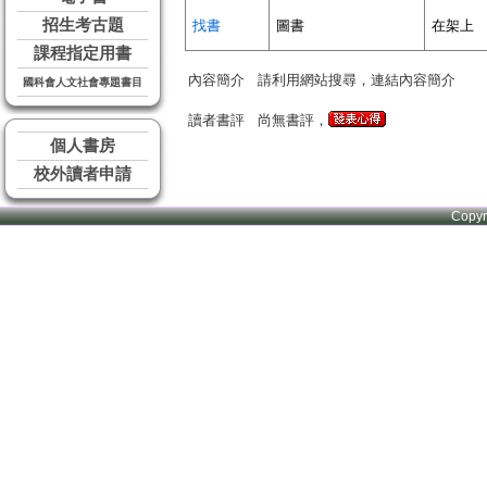
招生考古題
找書
圖書
在架上
課程指定用書
內容簡介
請利用網站搜尋，連結內容簡介
國科會人文社會專題書目
讀者書評
尚無書評，
個人書房
校外讀者申請
Copy