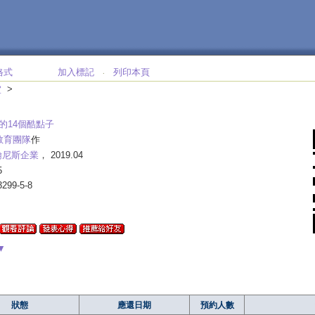
格式
加入標記
列印本頁
‧
>
室
M的14個酷點子
U教育團隊
作
翰尼斯企業
， 2019.04
5
3299-5-8
▼
狀態
應還日期
預約人數