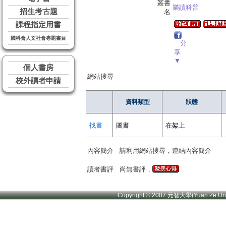
叢書
樂讀科普
招生考古題
名
課程指定用書
國科會人文社會專題書目
分
享
▼
個人書房
網站搜尋
校外讀者申請
資料類型
狀態
找書
圖書
在架上
內容簡介
請利用網站搜尋，連結內容簡介
讀者書評
尚無書評，
Copyright © 2007 元智大學(Yuan Ze U