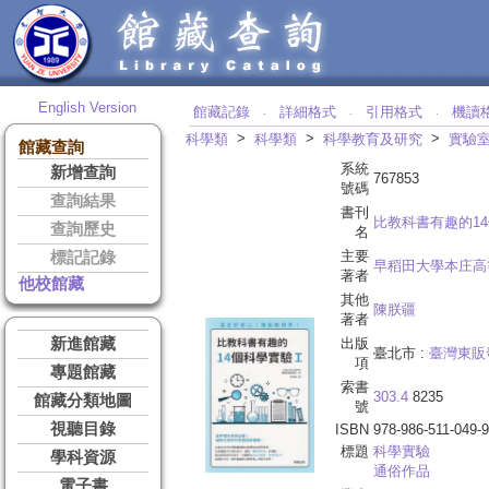
English Version
館藏記錄
詳細格式
引用格式
機讀
‧
‧
‧
>
>
>
科學類
科學類
科學教育及研究
實驗
館藏查詢
系統
新增查詢
767853
號碼
查詢結果
書刊
比教科書有趣的1
查詢歷史
名
主要
標記記錄
早稻田大學本庄高
著者
他校館藏
其他
陳朕疆
著者
新進館藏
出版
臺北市 :
臺灣東販
項
專題館藏
索書
303.4
8235
館藏分類地圖
號
視聽目錄
ISBN
978-986-511-049-9
標題
科學實驗
學科資源
通俗作品
電子書