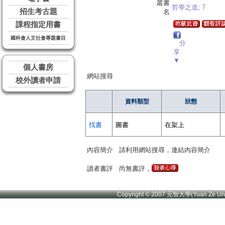
叢書
哲學之道
;
7
招生考古題
名
課程指定用書
國科會人文社會專題書目
分
享
▼
個人書房
網站搜尋
校外讀者申請
資料類型
狀態
找書
圖書
在架上
內容簡介
請利用網站搜尋，連結內容簡介
讀者書評
尚無書評，
Copyright © 2007 元智大學(Yuan Ze U