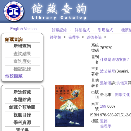
English Version
館藏記錄
詳細格式
引用格式
機讀
‧
‧
‧
>
>
>
哲學類
倫理學
道德各論
館藏查詢
系統
新增查詢
767970
號碼
查詢結果
書刊
什麼是道德案例?
查詢歷史
名
主要
標記記錄
波艾希尼
(Boarini
著者
他校館藏
其他
溫洽溢
譯;
洪儀真
著者
新進館藏
出版
臺北市 :
開學文化
項
專題館藏
索書
199
8687
館藏分類地圖
號
視聽目錄
ISBN
978-986-97151-2-
標題
道德
學科資源
倫理學
電子書