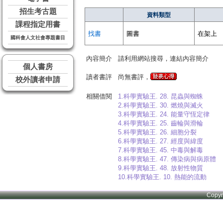
招生考古題
資料類型
課程指定用書
找書
圖書
在架上
國科會人文社會專題書目
內容簡介
請利用網站搜尋，連結內容簡介
個人書房
讀者書評
尚無書評，
校外讀者申請
相關借閱
1.科學實驗王. 28. 昆蟲與蜘蛛
2.科學實驗王. 30. 燃燒與滅火
3.科學實驗王. 24. 能量守恆定律
4.科學實驗王. 25. 齒輪與滑輪
5.科學實驗王. 26. 細胞分裂
6.科學實驗王. 27. 經度與緯度
7.科學實驗王. 45. 中毒與解毒
8.科學實驗王. 47. 傳染病與病原體
9.科學實驗王. 48. 放射性物質
10.科學實驗王. 10. 熱能的流動
Copy