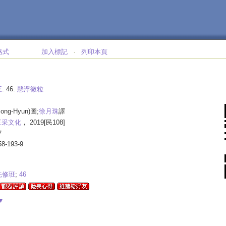
格式
加入標記
列印本頁
‧
王
. 46.
懸浮微粒
Jong-Hyun)圖;
徐月珠
譯
三采文化
， 2019[民108]
7
58-193-9
先修班
;
46
▼