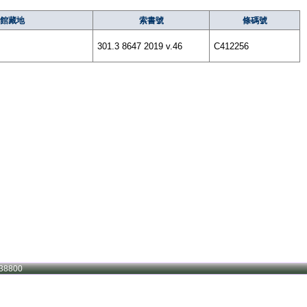
館藏地
索書號
條碼號
301.3 8647 2019 v.46
C412256
38800