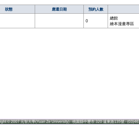
狀態
應還日期
預約人數
總館
0
繪本漫畫專區
right © 2007 元智大學(Yuan Ze University) ‧ 桃園縣中壢市 320 遠東路135號 ‧ (03)46