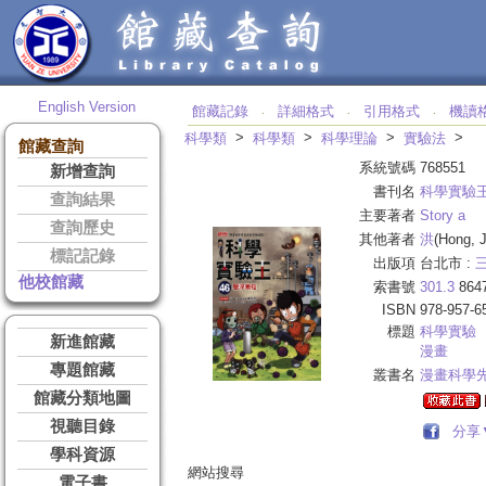
English Version
館藏記錄
詳細格式
引用格式
機讀
‧
‧
‧
>
>
>
>
科學類
科學類
科學理論
實驗法
館藏查詢
系統號碼
768551
新增查詢
書刊名
科學實驗
查詢結果
主要著者
Story a
查詢歷史
其他著者
洪
(Hong, 
標記記錄
出版項
台北市 :
他校館藏
索書號
301.3
864
ISBN
978-957-6
標題
科學實驗
新進館藏
漫畫
專題館藏
叢書名
漫畫科學
館藏分類地圖
視聽目錄
分享
學科資源
網站搜尋
電子書