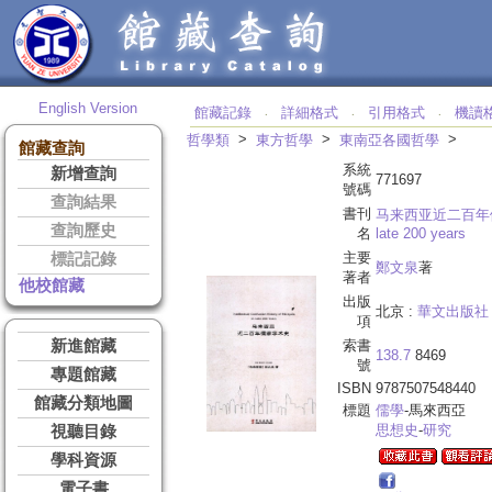
English Version
館藏記錄
詳細格式
引用格式
機讀
‧
‧
‧
>
>
>
哲學類
東方哲學
東南亞各國哲學
館藏查詢
系統
新增查詢
771697
號碼
查詢結果
書刊
马来西亚近二百年
查詢歷史
名
late 200 years
主要
標記記錄
鄭文泉
著
著者
他校館藏
出版
北京 :
華文出版社
項
新進館藏
索書
138.7
8469
號
專題館藏
ISBN
9787507548440
館藏分類地圖
標題
儒學
-馬來西亞
思想史
-
研究
視聽目錄
學科資源
電子書