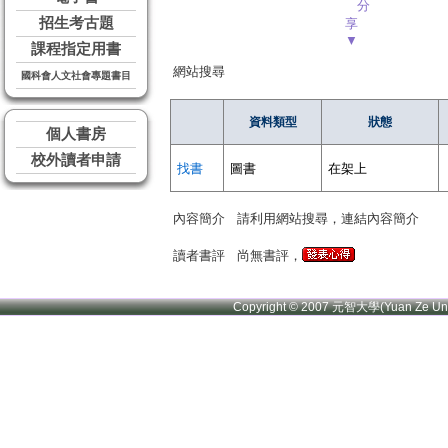
分
招生考古題
享
▼
課程指定用書
網站搜尋
國科會人文社會專題書目
資料類型
狀態
個人書房
校外讀者申請
找書
圖書
在架上
內容簡介
請利用網站搜尋，連結內容簡介
讀者書評
尚無書評，
Copyright © 2007 元智大學(Yuan Ze U