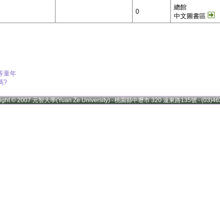
總館
0
中文圖書區
等童年
嗎?
right © 2007 元智大學(Yuan Ze University) ‧ 桃園縣中壢市 320 遠東路135號 ‧ (03)46