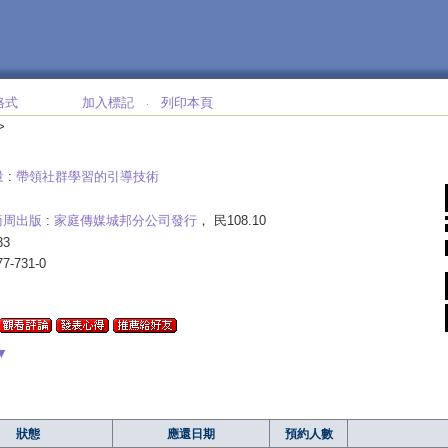
格式
加入標記
列印本頁
‧
>
量
:
帶領社群學習的引導技術
商周出版
:
家庭傳媒城邦分公司發行
， 民108.10
33
77-731-0
▼
狀態
應還日期
預約人數