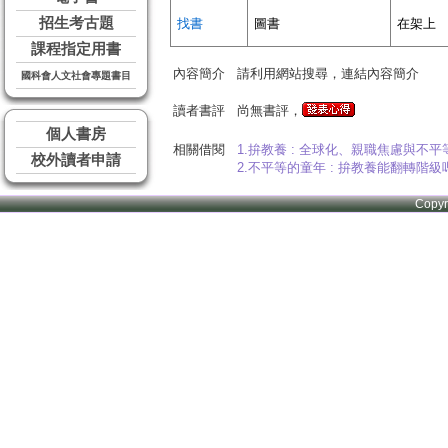
招生考古題
找書
圖書
在架上
課程指定用書
內容簡介
請利用網站搜尋，連結內容簡介
國科會人文社會專題書目
讀者書評
尚無書評，
個人書房
相關借閱
1.拚教養 : 全球化、親職焦慮與不平
校外讀者申請
2.不平等的童年 : 拚教養能翻轉階級
Copy