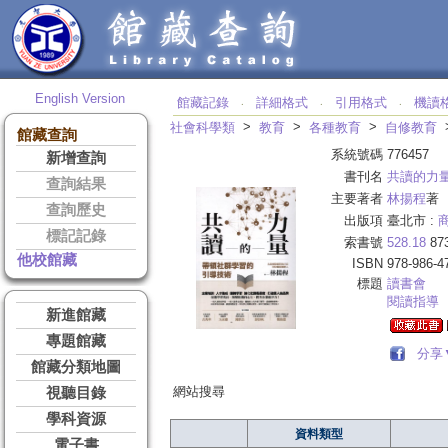
English Version
館藏記錄
詳細格式
引用格式
機讀
‧
‧
‧
>
>
>
社會科學類
教育
各種教育
自修教育
館藏查詢
系統號碼
776457
新增查詢
書刊名
共讀的力
查詢結果
主要著者
林揚程
著
查詢歷史
出版項
臺北市 :
標記記錄
索書號
528.18
87
他校館藏
ISBN
978-986-4
標題
讀書會
閱讀指導
新進館藏
專題館藏
分享
館藏分類地圖
網站搜尋
視聽目錄
學科資源
資料類型
電子書