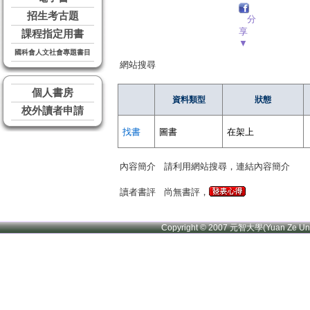
招生考古題
分
享
課程指定用書
▼
國科會人文社會專題書目
網站搜尋
個人書房
資料類型
狀態
校外讀者申請
找書
圖書
在架上
內容簡介
請利用網站搜尋，連結內容簡介
讀者書評
尚無書評，
Copyright © 2007 元智大學(Yuan Ze U