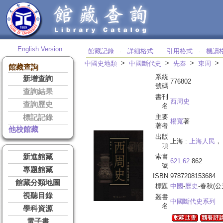
English Version
館藏記錄
詳細格式
引用格式
機讀
‧
‧
‧
>
>
>
>
中國史地類
中國斷代史
先秦
東周
館藏查詢
系統
新增查詢
776802
號碼
查詢結果
書刊
西周史
查詢歷史
名
主要
標記記錄
楊寬
著
著者
他校館藏
出版
上海 :
上海人民
， 
項
新進館藏
索書
621.62
862
號
專題館藏
ISBN
9787208153684
館藏分類地圖
標題
中國
-
歷史
-春秋(公元
視聽目錄
叢書
中國斷代史系列
名
學科資源
電子書