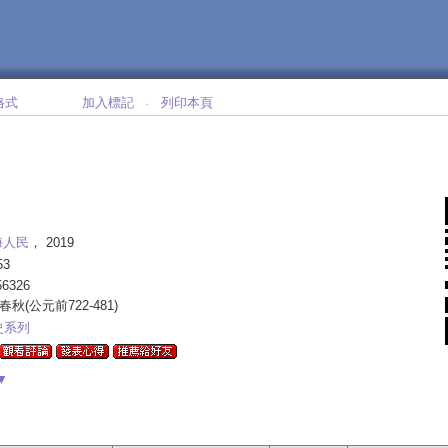
格式
加入標記
列印本頁
‧
海人民
， 2019
53
56326
-春秋(公元前722-481)
史系列
▼