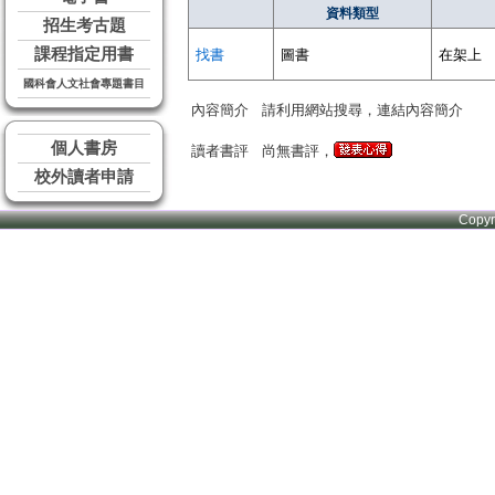
資料類型
招生考古題
課程指定用書
找書
圖書
在架上
國科會人文社會專題書目
內容簡介
請利用網站搜尋，連結內容簡介
個人書房
讀者書評
尚無書評，
校外讀者申請
Copy