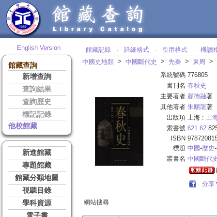
English Version
館藏記錄
詳細格式
引用格式
機讀
‧
‧
‧
>
>
>
>
中國史地類
中國斷代史
先秦
東周
館藏查詢
系統號碼
776805
新增查詢
書刊名
春秋史
查詢結果
主要著者
顧德融
著
查詢歷史
其他著者
朱順龍
著
標記記錄
出版項
上海 :
上
他校館藏
索書號
621.62
82
ISBN
97872081
標題
中國
-
歷史
新進館藏
叢書名
中國斷代
專題館藏
館藏分類地圖
分享
視聽目錄
網站搜尋
學科資源
電子書