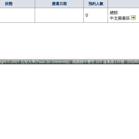
狀態
應還日期
預約人數
總館
0
中文圖書區
right © 2007 元智大學(Yuan Ze University) ‧ 桃園縣中壢市 320 遠東路135號 ‧ (03)46