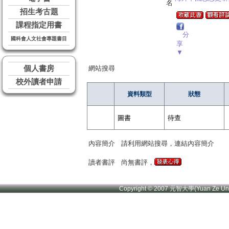
名
招生考古題
課程指定用書
分
國科會人文社會專題書目
享
▼
個人書房
網站搜尋
校外讀者申請
資料類型
狀態
圖書
待查
內容簡介
請利用網站搜尋，連結內容簡介
讀者書評
尚無書評，
Copyright © 2007 元智大學(Yuan Ze U