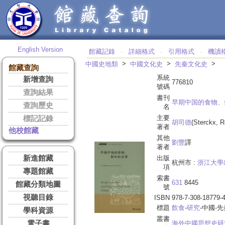
English Version
館藏記錄
詳細格式
引用格式
機讀
‧
‧
‧
>
>
>
中國史地類
中國文化史
先秦文化史
館藏查詢
系統
新增查詢
776810
號碼
查詢結果
書刊
早期中国的食物、
查詢歷史
名
主要
標記記錄
胡司德
(Sterckx, R
著者
他校館藏
其他
劉豐
譯
著者
新進館藏
出版
杭州市 :
浙江大學
項
專題館藏
索書
631
8445
館藏分類地圖
號
視聽目錄
ISBN
978-7-308-18779-
標題
飲食
-
研究
-中國-
學科資源
叢書
電子書
海外中國思想史研