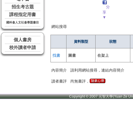
招生考古題
分
享
課程指定用書
▼
國科會人文社會專題書目
網站搜尋
個人書房
資料類型
狀態
校外讀者申請
找書
圖書
在架上
內容簡介
請利用網站搜尋，連結內容簡介
讀者書評
尚無書評，
Copyright © 2007 元智大學(Yuan Ze U