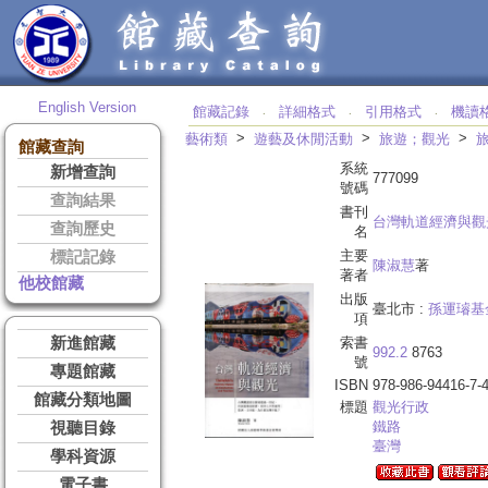
English Version
館藏記錄
詳細格式
引用格式
機讀
‧
‧
‧
>
>
>
藝術類
遊藝及休閒活動
旅遊；觀光
館藏查詢
系統
新增查詢
777099
號碼
查詢結果
書刊
台灣軌道經濟與觀
查詢歷史
名
主要
標記記錄
陳淑慧
著
著者
他校館藏
出版
臺北市 :
孫運璿基
項
新進館藏
索書
992.2
8763
號
專題館藏
ISBN
978-986-94416-7-
館藏分類地圖
標題
觀光行政
鐵路
視聽目錄
臺灣
學科資源
電子書