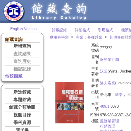
English Version
館藏記錄
詳細格式
引用格式
機讀
‧
‧
‧
>
>
應用科學類
商業；各種營業
其他各種營
館藏查詢
系統
新增查詢
777372
號碼
查詢結果
書刊
服務業行銷
查詢歷史
名
主要
標記記錄
沃茨
(Wirtz, Joche
著者
他校館藏
其他
洛夫洛克
(Lovelock
著者
新進館藏
出版
臺北市 :
華泰
， 20
項
專題館藏
索書
489.1
8373
館藏分類地圖
號
視聽目錄
ISBN
978-986-96871-2-
標題
服務業管理
學科資源
行銷管理
電子書