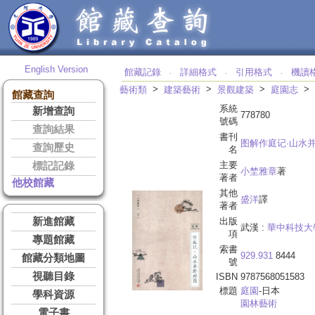
English Version
館藏記錄
詳細格式
引用格式
機讀
‧
‧
‧
>
>
>
>
藝術類
建築藝術
景觀建築
庭園志
館藏查詢
系統
新增查詢
778780
號碼
查詢結果
書刊
图解作庭记·山水
查詢歷史
名
主要
標記記錄
小埜雅章
著
著者
他校館藏
其他
盛洋
譯
著者
新進館藏
出版
武漢 :
華中科技大
項
專題館藏
索書
929.931
8444
館藏分類地圖
號
視聽目錄
ISBN
9787568051583
標題
庭園
-日本
學科資源
園林藝術
電子書