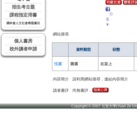
招生考古題
分
課程指定用書
享
國科會人文社會專題書目
▼
網站搜尋
個人書房
校外讀者申請
資料類型
狀態
找書
圖書
在架上
內容簡介
請利用網站搜尋，連結內容簡介
讀者書評
尚無書評，
Copyright © 2007 元智大學(Yuan Ze U