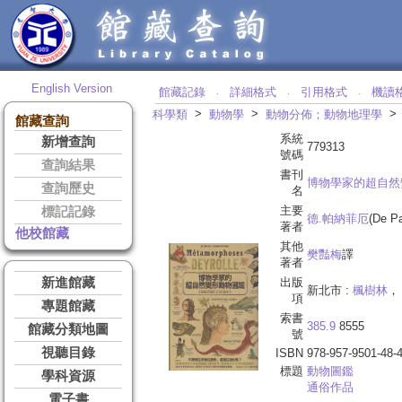
English Version
館藏記錄
詳細格式
引用格式
機讀
‧
‧
‧
>
>
科學類
動物學
動物分佈；動物地理學
館藏查詢
系統
新增查詢
779313
號碼
查詢結果
書刊
博物學家的超自然
查詢歷史
名
主要
標記記錄
德.帕納菲厄
(De P
著者
他校館藏
其他
樊豔梅
譯
著者
新進館藏
出版
新北市 :
楓樹林
， 
項
專題館藏
索書
385.9
8555
館藏分類地圖
號
視聽目錄
ISBN
978-957-9501-48-
標題
動物圖鑑
學科資源
通俗作品
電子書