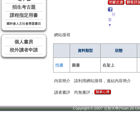
招生考古題
分
課程指定用書
享
國科會人文社會專題書目
▼
網站搜尋
個人書房
校外讀者申請
資料類型
狀態
找書
圖書
在架上
內容簡介
請利用網站搜尋，連結內容簡介
讀者書評
尚無書評，
Copyright © 2007 元智大學(Yuan Ze U