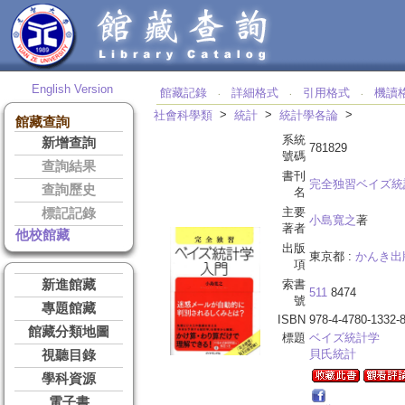
English Version
館藏記錄
詳細格式
引用格式
機讀
‧
‧
‧
>
>
>
社會科學類
統計
統計學各論
館藏查詢
系統
新增查詢
781829
號碼
查詢結果
書刊
完全独習ベイズ統
查詢歷史
名
主要
標記記錄
小島寬之
著
著者
他校館藏
出版
東京都 :
かんき出
項
新進館藏
索書
511
8474
號
專題館藏
ISBN
978-4-4780-1332-
館藏分類地圖
標題
ベイズ統計学
貝氏統計
視聽目錄
學科資源
電子書