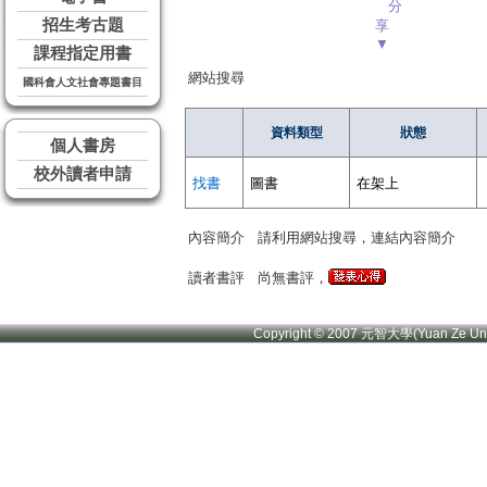
分
招生考古題
享
▼
課程指定用書
網站搜尋
國科會人文社會專題書目
資料類型
狀態
個人書房
校外讀者申請
找書
圖書
在架上
內容簡介
請利用網站搜尋，連結內容簡介
讀者書評
尚無書評，
Copyright © 2007 元智大學(Yuan Ze U