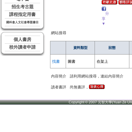
招生考古題
分
課程指定用書
享
國科會人文社會專題書目
▼
網站搜尋
個人書房
校外讀者申請
資料類型
狀態
找書
圖書
在架上
內容簡介
請利用網站搜尋，連結內容簡介
讀者書評
尚無書評，
Copyright © 2007 元智大學(Yuan Ze U