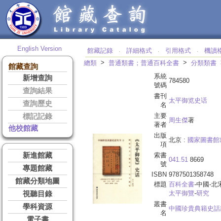
English Version
館藏記錄
詳細格式
引用格式
機讀
‧
‧
‧
>
>
總類
普通類書；普通百科全書
分類類書
館藏查詢
系統
新增查詢
784580
號碼
查詢結果
書刊
太平御览史话
查詢歷史
名
主要
標記記錄
周生傑
著
著者
他校館藏
出版
北京 :
國家圖書館
項
新進館藏
索書
041.51
8669
號
專題館藏
ISBN
9787501358748
館藏分類地圖
標題
百科全書
-中國-北
太平御覽
-
研究
視聽目錄
叢書
學科資源
中國珍貴典籍史話
名
電子書