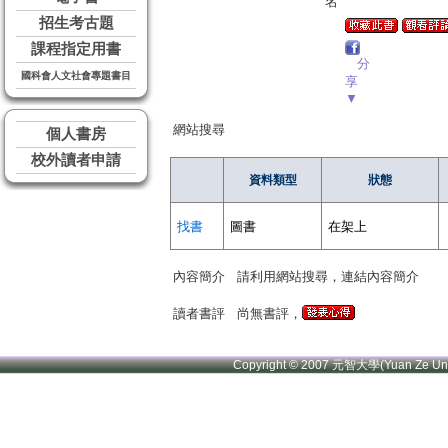
名
招生考古題
課程指定用書
分
國科會人文社會專題書目
享
▼
網站搜尋
個人書房
校外讀者申請
資料類型
狀態
找書
圖書
在架上
內容簡介
請利用網站搜尋，連結內容簡介
讀者書評
尚無書評，
Copyright © 2007 元智大學(Yuan Ze U