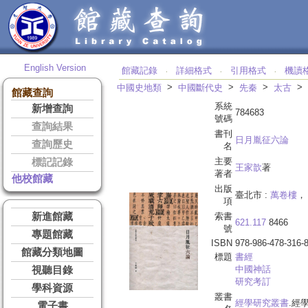
English Version
館藏記錄
詳細格式
引用格式
機讀
‧
‧
‧
>
>
>
>
中國史地類
中國斷代史
先秦
太古
館藏查詢
系統
新增查詢
784683
號碼
查詢結果
書刊
日月胤征六論
查詢歷史
名
主要
標記記錄
王家歆
著
著者
他校館藏
出版
臺北市 :
萬卷樓
， 
項
新進館藏
索書
621.117
8466
號
專題館藏
ISBN
978-986-478-316-
館藏分類地圖
標題
書經
中國神話
視聽目錄
研究考訂
學科資源
叢書
經學研究叢書
.經
電子書